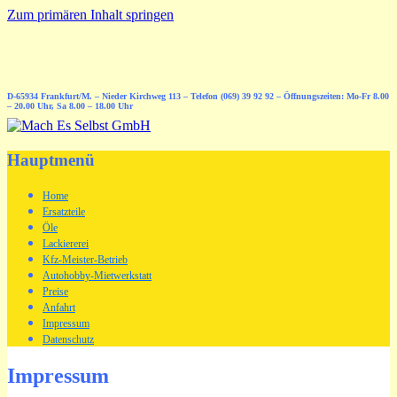
Zum primären Inhalt springen
D-65934 Frankfurt/M. – Nieder Kirchweg 113 – Telefon (069) 39 92 92 – Öffnungszeiten: Mo-Fr 8.00
– 20.00 Uhr, Sa 8.00 – 18.00 Uhr
Hauptmenü
Home
Ersatzteile
Öle
Lackiererei
Kfz-Meister-Betrieb
Autohobby-Mietwerkstatt
Preise
Anfahrt
Impressum
Datenschutz
Impressum